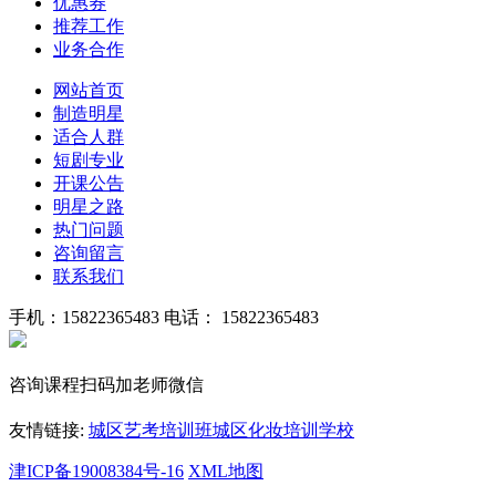
优惠券
推荐工作
业务合作
网站首页
制造明星
适合人群
短剧专业
开课公告
明星之路
热门问题
咨询留言
联系我们
手机：15822365483
电话： 15822365483
咨询课程扫码加老师微信
友情链接:
城区艺考培训班
城区化妆培训学校
津ICP备19008384号-16
XML地图