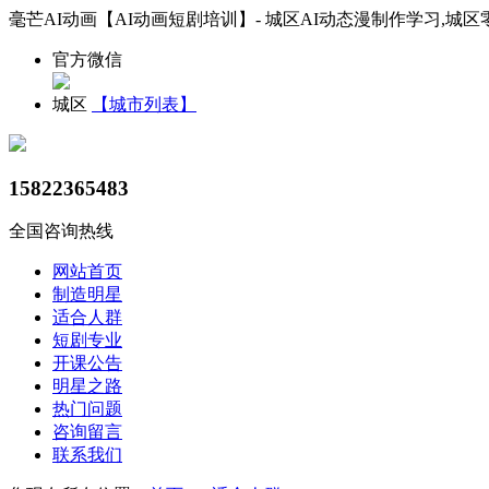
毫芒AI动画【AI动画短剧培训】- 城区AI动态漫制作学习,城区
官方微信
城区
【城市列表】
15822365483
全国咨询热线
网站首页
制造明星
适合人群
短剧专业
开课公告
明星之路
热门问题
咨询留言
联系我们