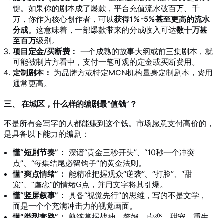
键。如果你的剧本成了爆款，平台充值流水破百万、千
万，你作为核心创作者，可以
获得1%-5%甚至更高的流水
分成
。这意味着，一部爆款带来的分成收入可达
数十万甚
至百万
级别。
项目定金/买断费：
一个成熟的故事大纲或前三集剧本，就
可能被制片方看中，支付一笔可观的定金或买断费用。
定制剧本：
为品牌方或特定MCN机构量身定制剧本，费用
通常更高。
三、 在城区，什么样的编剧最“值钱”？
不是所有会写字的人都能赚到这个钱。市场愿意支付高价的，
是具备以下能力的编剧：
懂“短剧节奏”：
深谙“黄金三秒开头”、“10秒一个冲突
点”、“每集结尾必留钩子”的黄金法则。
懂“爽点情绪”：
能精准把握观众“逆袭”、“打脸”、“甜
宠”、“虐恋”的情绪G点，并用文字将其引爆。
懂“竖屏叙事”：
具备“视觉先行”的思维，写的不是文学，
而是一个个充满冲击力的视觉画面。
懂“类型套路”：
熟练掌握战神、赘婿、虐恋、甜宠、重生