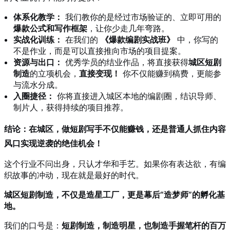
体系化教学：
我们教你的是经过市场验证的、立即可用的
爆款公式和写作框架
，让你少走几年弯路。
实战化训练：
在我们的
《爆款编剧实战班》
中，你写的
不是作业，而是可以直接推向市场的项目提案。
资源与出口：
优秀学员的结业作品，将直接获得
城区短剧
制造
的立项机会，
直接变现！
你不仅能赚到稿费，更能参
与流水分成。
入圈捷径：
你将直接进入城区本地的编剧圈，结识导师、
制片人，获得持续的项目推荐。
结论：在城区，做短剧写手不仅能赚钱，还是普通人抓住内容
风口实现逆袭的绝佳机会！
这个行业不问出身，只认才华和手艺。如果你有表达欲，有编
织故事的冲动，现在就是最好的时代。
城区短剧制造，不仅是造星工厂，更是幕后“造梦师”的孵化基
地。
我们的口号是：
短剧制造，制造明星，也制造手握笔杆的百万