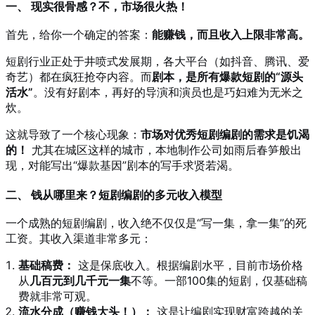
一、 现实很骨感？不，市场很火热！
首先，给你一个确定的答案：
能赚钱，而且收入上限非常高。
短剧行业正处于井喷式发展期，各大平台（如抖音、腾讯、爱
奇艺）都在疯狂抢夺内容。而
剧本，是所有爆款短剧的“源头
活水”
。没有好剧本，再好的导演和演员也是巧妇难为无米之
炊。
这就导致了一个核心现象：
市场对优秀短剧编剧的需求是饥渴
的！
尤其在城区这样的城市，本地制作公司如雨后春笋般出
现，对能写出“爆款基因”剧本的写手求贤若渴。
二、 钱从哪里来？短剧编剧的多元收入模型
一个成熟的短剧编剧，收入绝不仅仅是“写一集，拿一集”的死
工资。其收入渠道非常多元：
基础稿费：
这是保底收入。根据编剧水平，目前市场价格
从
几百元到几千元一集
不等。一部100集的短剧，仅基础稿
费就非常可观。
流水分成（赚钱大头！）：
这是让编剧实现财富跨越的关